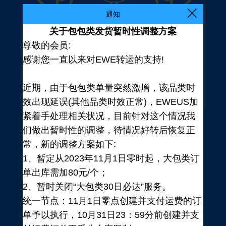
通知
关于包包类发货暂时性调整方案
尊敬的会员:
感谢您一直以来对EWE转运的支持!
近期，由于包包类单量突然激增，该品类时
效出现延误(其他品类时效正常)，EWEUS加
紧着手处理相关状况，目前针对这个情况我
们做出暂时性的调整，待情况好转后恢复正
常，新的调整方案如下:
1、暂定从2023年11月1日零时起，大包类订
单出库需加80元/个；
2、暂时关闭“大包类30日必达”服务。
统一节点：11月1日零点创建并支付运费的订
登录
单予以执行，10月31日23：59分前创建并支