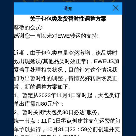
通知
关于包包类发货暂时性调整方案
尊敬的会员:
感谢您一直以来对EWE转运的支持!
近期，由于包包类单量突然激增，该品类时
效出现延误(其他品类时效正常)，EWEUS加
紧着手处理相关状况，目前针对这个情况我
们做出暂时性的调整，待情况好转后恢复正
常，新的调整方案如下:
1、暂定从2023年11月1日零时起，大包类订
单出库需加80元/个；
2、暂时关闭“大包类30日必达”服务。
统一节点：11月1日零点创建并支付运费的订
登录
单予以执行，10月31日23：59分前创建并支