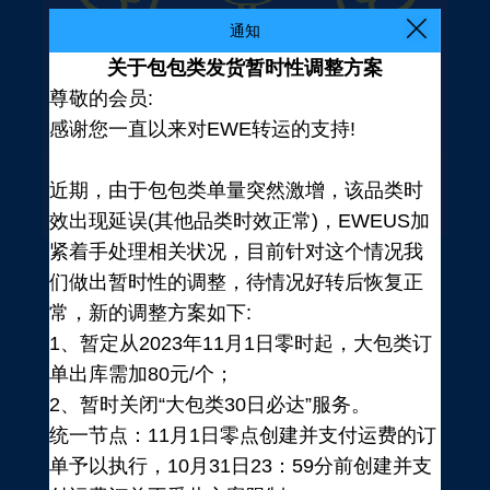
通知
关于包包类发货暂时性调整方案
尊敬的会员:
感谢您一直以来对EWE转运的支持!
近期，由于包包类单量突然激增，该品类时
效出现延误(其他品类时效正常)，EWEUS加
紧着手处理相关状况，目前针对这个情况我
们做出暂时性的调整，待情况好转后恢复正
常，新的调整方案如下:
1、暂定从2023年11月1日零时起，大包类订
单出库需加80元/个；
2、暂时关闭“大包类30日必达”服务。
统一节点：11月1日零点创建并支付运费的订
登录
单予以执行，10月31日23：59分前创建并支