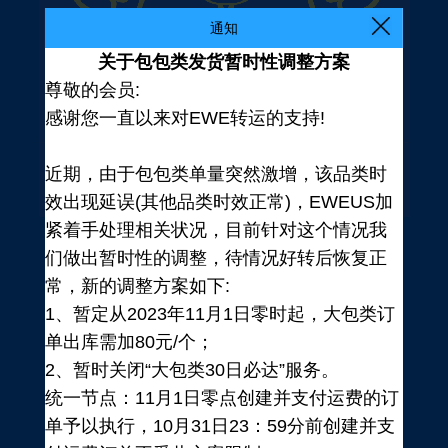
通知
关于包包类发货暂时性调整方案
尊敬的会员:
感谢您一直以来对EWE转运的支持!
近期，由于包包类单量突然激增，该品类时
效出现延误(其他品类时效正常)，EWEUS加
紧着手处理相关状况，目前针对这个情况我
们做出暂时性的调整，待情况好转后恢复正
常，新的调整方案如下:
1、暂定从2023年11月1日零时起，大包类订
单出库需加80元/个；
2、暂时关闭“大包类30日必达”服务。
统一节点：11月1日零点创建并支付运费的订
登录
单予以执行，10月31日23：59分前创建并支