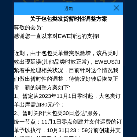
通知
关于包包类发货暂时性调整方案
尊敬的会员:
感谢您一直以来对EWE转运的支持!
近期，由于包包类单量突然激增，该品类时
效出现延误(其他品类时效正常)，EWEUS加
紧着手处理相关状况，目前针对这个情况我
们做出暂时性的调整，待情况好转后恢复正
常，新的调整方案如下:
1、暂定从2023年11月1日零时起，大包类订
单出库需加80元/个；
2、暂时关闭“大包类30日必达”服务。
统一节点：11月1日零点创建并支付运费的订
登录
单予以执行，10月31日23：59分前创建并支