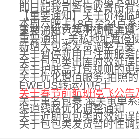
即日起我司停止承运 Ralph
即日起我司暂停收寄所有
【重要通知】关于价格临
本周六晚上18点至24点
变动，运费短期小幅上调
重要通知：关于调整进境
重要通知--美私地址暂停
新增大包类发货调整方案
关于暂停新用户注册服务
关于包包类出库时效延误
关于护肤品打包规则的更
关于优化增值服务-拍照
EWEUS转运小贴士
关于春节前航班停飞公告
关于重名包裹 海关审单
渠道线路优化调整通知
关于近期包包类时效延误
关于包包类发货暂时性调