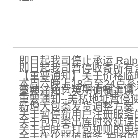
即日起我司停止承运 Ralph
即日起我司暂停收寄所有
【重要通知】关于价格临
本周六晚上18点至24点
变动，运费短期小幅上调
重要通知：关于调整进境
重要通知--美私地址暂停
新增大包类发货调整方案
关于暂停新用户注册服务
关于包包类出库时效延误
关于护肤品打包规则的更
关于优化增值服务-拍照