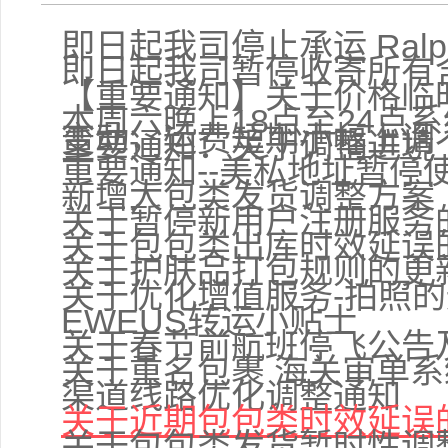
即日起我司停止承运 Ralph
即日起我司暂停收寄所有
【重要通知】关于价格临
本周六晚上18点至24点
变动，运费短期小幅上调
重要通知：关于调整进境
重要通知--美私地址暂停
新增大包类发货调整方案
关于暂停新用户注册服务
关于包包类出库时效延误
关于护肤品打包规则的更
关于优化增值服务-拍照
EWEUS转运小贴士
关于春节前航班停飞公告
关于重名包裹 海关审单
渠道线路优化调整通知
关于近期包包类时效延误
关于包包类发货暂时性调