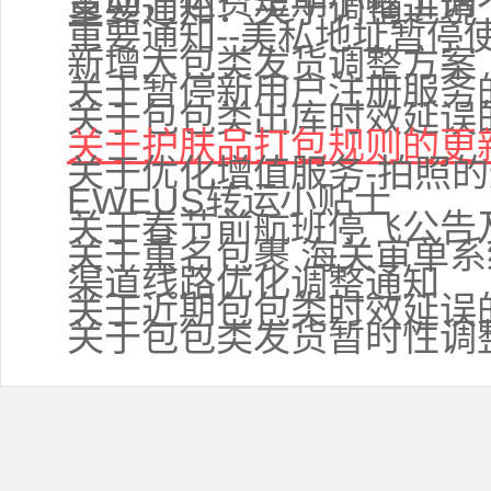
变动，运费短期小幅上调
重要通知：关于调整进境
重要通知--美私地址暂停
新增大包类发货调整方案
关于暂停新用户注册服务
关于包包类出库时效延误
关于护肤品打包规则的更
关于优化增值服务-拍照
EWEUS转运小贴士
关于春节前航班停飞公告
关于重名包裹 海关审单
渠道线路优化调整通知
关于近期包包类时效延误
关于包包类发货暂时性调