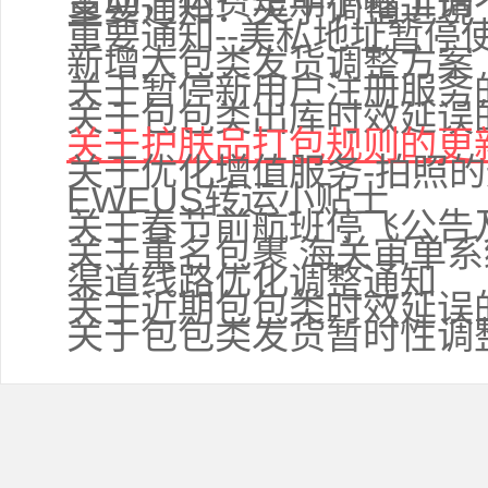
变动，运费短期小幅上调
重要通知：关于调整进境
重要通知--美私地址暂停
新增大包类发货调整方案
关于暂停新用户注册服务
关于包包类出库时效延误
关于护肤品打包规则的更
关于优化增值服务-拍照
EWEUS转运小贴士
关于春节前航班停飞公告
关于重名包裹 海关审单
渠道线路优化调整通知
关于近期包包类时效延误
关于包包类发货暂时性调