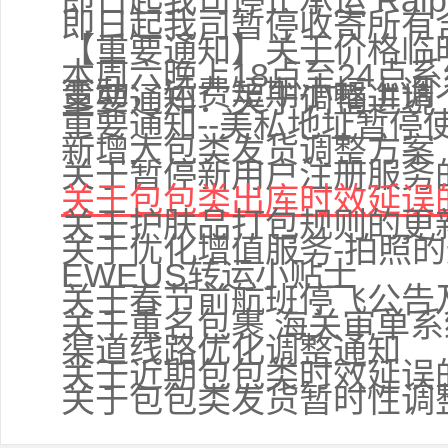
即日起我司停止承运 Ralph
即日起我司暂停收寄所有
【重要通知】关于价格临
本周六晚上18点至24点
变动，运费短期小幅上调
重要通知：关于调整进境
重要通知--美私地址暂停
新增大包类发货调整方案
关于暂停新用户注册服务
关于包包类出库时效延误
关于护肤品打包规则的更
关于优化增值服务-拍照
EWEUS转运小贴士
关于春节前航班停飞公告
关于重名包裹 海关审单
渠道线路优化调整通知
关于近期包包类时效延误
关于包包类发货暂时性调