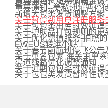
变动，运费短期小幅上调
重要通知：关于调整进境
重要通知--美私地址暂停
新增大包类发货调整方案
关于暂停新用户注册服务
关于包包类出库时效延误
关于护肤品打包规则的更
关于优化增值服务-拍照
EWEUS转运小贴士
关于春节前航班停飞公告
关于重名包裹 海关审单
渠道线路优化调整通知
关于近期包包类时效延误
关于包包类发货暂时性调