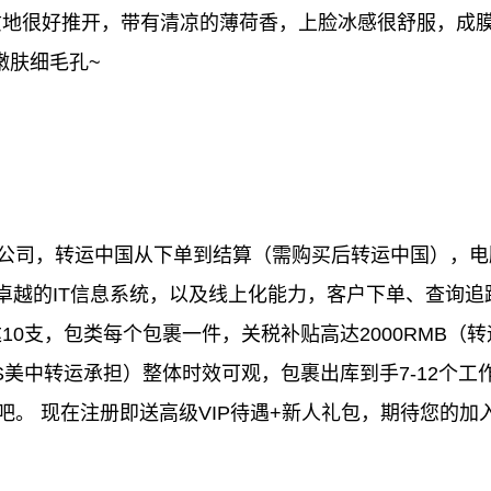
质地很好推开，带有清凉的薄荷香，上脸冰感很舒服，成
嫩肤细毛孔~
国公司，转运中国从下单到结算（需购买后转运中国），电
有卓越的IT信息系统，以及线上化能力，客户下单、查询
10支，包类每个包裹一件，关税补贴高达2000RMB（
US美中转运承担）整体时效可观，包裹出库到手7-12个
吧。 现在注册即送高级VIP待遇+新人礼包，期待您的加