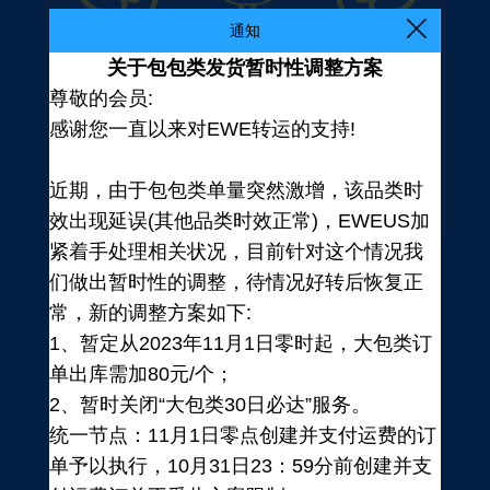
通知
关于包包类发货暂时性调整方案
尊敬的会员:
感谢您一直以来对EWE转运的支持!
近期，由于包包类单量突然激增，该品类时
效出现延误(其他品类时效正常)，EWEUS加
紧着手处理相关状况，目前针对这个情况我
们做出暂时性的调整，待情况好转后恢复正
常，新的调整方案如下:
1、暂定从2023年11月1日零时起，大包类订
单出库需加80元/个；
2、暂时关闭“大包类30日必达”服务。
统一节点：11月1日零点创建并支付运费的订
登录
单予以执行，10月31日23：59分前创建并支