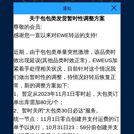
通知
关于包包类发货暂时性调整方案
尊敬的会员:
感谢您一直以来对EWE转运的支持!
近期，由于包包类单量突然激增，该品类时
效出现延误(其他品类时效正常)，EWEUS加
紧着手处理相关状况，目前针对这个情况我
们做出暂时性的调整，待情况好转后恢复正
常，新的调整方案如下:
1、暂定从2023年11月1日零时起，大包类订
单出库需加80元/个；
2、暂时关闭“大包类30日必达”服务。
统一节点：11月1日零点创建并支付运费的订
登录
单予以执行，10月31日23：59分前创建并支