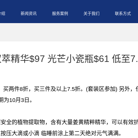
介绍
新闻资讯
服务案例
关于我们
联系方式
 双萃精华$97 光芒小瓷瓶$61 低至
8.5折，买两件8折，买三件及以上7.5折。(套装区参加) 另
为10月3日。
超安全的植物提取物，含有大量姜黄精粹精华，可以有效
按压大滴或小滴 临睡前涂上第二天绝对元气满满。