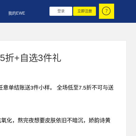
登录
立即注册
我的EWE
7.5折+自选3件礼
外，任意单结账送3件小样。 全场低至7.5折不可与送
抗氧化，熬完夜想要皮肤依旧不暗沉，娇韵诗黄