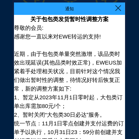
通知
关于包包类发货暂时性调整方案
尊敬的会员:
感谢您一直以来对EWE转运的支持!
近期，由于包包类单量突然激增，该品类时
效出现延误(其他品类时效正常)，EWEUS加
紧着手处理相关状况，目前针对这个情况我
们做出暂时性的调整，待情况好转后恢复正
常，新的调整方案如下:
1、暂定从2023年11月1日零时起，大包类订
单出库需加80元/个；
2、暂时关闭“大包类30日必达”服务。
统一节点：11月1日零点创建并支付运费的订
登录
单予以执行，10月31日23：59分前创建并支