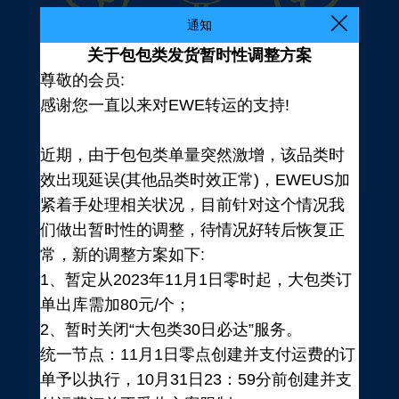
通知
关于包包类发货暂时性调整方案
尊敬的会员:
感谢您一直以来对EWE转运的支持!
近期，由于包包类单量突然激增，该品类时
效出现延误(其他品类时效正常)，EWEUS加
紧着手处理相关状况，目前针对这个情况我
们做出暂时性的调整，待情况好转后恢复正
常，新的调整方案如下:
1、暂定从2023年11月1日零时起，大包类订
单出库需加80元/个；
2、暂时关闭“大包类30日必达”服务。
统一节点：11月1日零点创建并支付运费的订
登录
单予以执行，10月31日23：59分前创建并支