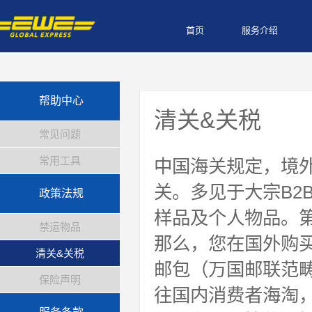
首页
服务介绍
帮助中心
清关&关税
常见问题
常用工具
中国海关规定，境
关。多见于大宗B2
政策法规
样品及个人物品。
禁运物品
那么，您在国外购
清关&关税
邮包（万国邮联范
保险声明
往国内消费者海淘