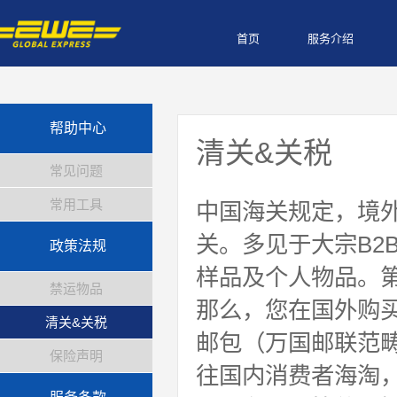
首页
服务介绍
帮助中心
清关&关税
常见问题
常用工具
中国海关规定，境
关。多见于大宗B2
政策法规
样品及个人物品。
禁运物品
那么，您在国外购
清关&关税
邮包（万国邮联范
保险声明
往国内消费者海淘