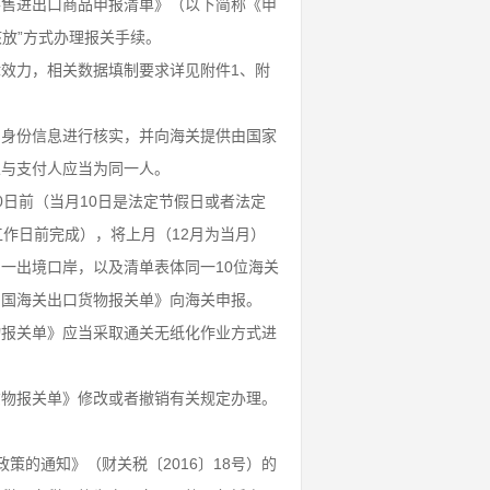
零售进出口商品申报清单》（以下简称《申
核放”方式办理报关手续。
效力，相关数据填制要求详见附件1、附
）身份信息进行核实，并向海关提供由国家
人与支付人应当为同一人。
日前（当月10日是法定节假日或者法定
作日前完成），将上月（12月为当月）
一出境口岸，以及清单表体同一10位海关
和国海关出口货物报关单》向海关申报。
物报关单》应当采取通关无纸化作业方式进
货物报关单》修改或者撤销有关规定办理。
策的通知》（财关税〔2016〕18号）的