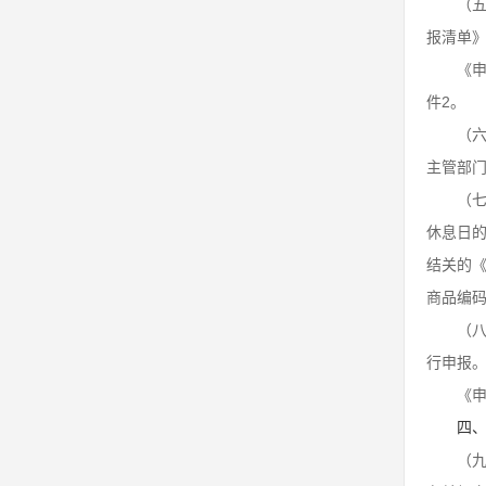
（
报清单》
《
件2。
（
主管部
（
休息日的
结关的
商品编
（
行申报
《
四
（九