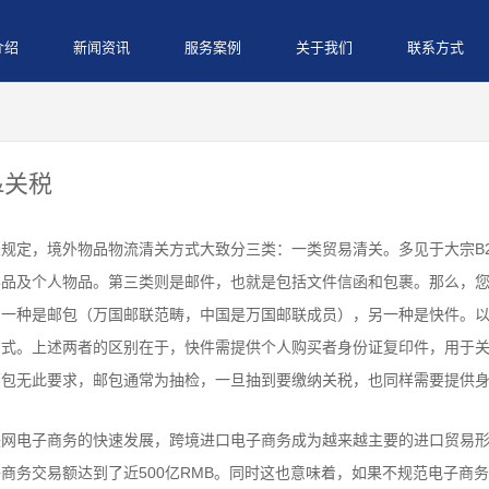
介绍
新闻资讯
服务案例
关于我们
联系方式
&关税
规定，境外物品物流清关方式大致分三类：一类贸易清关。多见于大宗B
样品及个人物品。第三类则是邮件，也就是包括文件信函和包裹。那么，
，一种是邮包（万国邮联范畴，中国是万国邮联成员），另一种是快件。
方式。上述两者的区别在于，快件需提供个人购买者身份证复印件，用于
邮包无此要求，邮包通常为抽检，一旦抽到要缴纳关税，也同样需要提供
网电子商务的快速发展，跨境进口电子商务成为越来越主要的进口贸易形式
商务交易额达到了近500亿RMB。同时这也意味着，如果不规范电子商