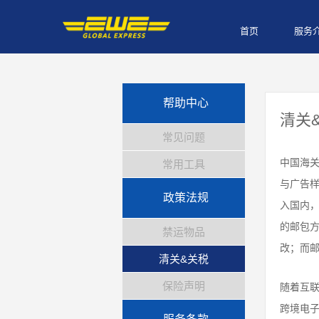
首页
服务
帮助中心
清关
常见问题
中国海关
常用工具
与广告
政策法规
入国内
的邮包
禁运物品
改；而
清关&关税
保险声明
随着互联
跨境电子