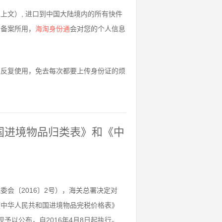
上文）, 进口到中国大陆境内的所有快件
关备案所用，
海淘身份通
会对您的个人信息
久反复使用，免去每次都要上传身份证的烦
和国进境物品归类表》和《中
会〔2016〕2号），海关总署决定对
及《中华人民共和国进境物品完税价格表》
予以公布，自2016年4月8日起执行。