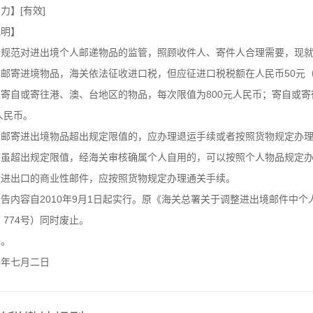
】[有效]
说明】
步规范对进出境个人邮递物品的监管，照顾收件人、寄件人合理需要，现
邮寄进境物品，海关依法征收进口税，但应征进口税税额在人民币50元（
寄自或寄往港、澳、台地区的物品，每次限值为800元人民币；寄自或
元人民币。
人邮寄进出境物品超出规定限值的，应办理退运手续或者按照货物规定办
，虽超出规定限值，经海关审核确属个人自用的，可以按照个人物品规定
运进出口的商业性邮件，应按照货物规定办理通关手续。
告内容自2010年9月1日起实行。原《海关总署关于调整进出境邮件中
4〕774号）同时废止。
告。
〇年七月二日