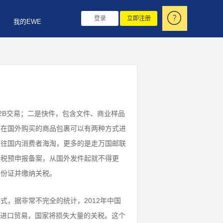
登录
立即注册
我的EWE
2B交易；二是快件，包含文件、商业样品
您在国外购买的商品包裹可以有两种方式进
以往国内消费者海淘，更多的是走万国邮联
关税预申报备案，从国外发件起就不得更
身份证并缴纳关税。
，据非常不完全的统计，2012年中国
务进口贸易，国家将损失大量的关税。这个