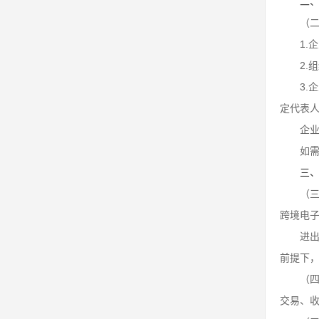
二
（
1.
2
3
定代表
企
如
三
（
跨境电
进
前提下
（
交易、