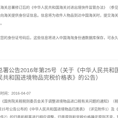
海关总署修订后的《中华人民共和国海关对进出境快件监管办法》（参见
需向海关提供身份证信息。信息将为收件人物品到达中国海关时，提交海
密。
证您的身份证号码后，这些信息将进入中国海淘身份通数据库保存，可永
总署公告2016年第25号（关于《中华人民共
民共和国进境物品完税价格表》的公告）
时间：2016-04-07
《国务院关税税则委员会关于调整进境物品进口税有关问题的通知》（税委
年第15号公告公布的《中华人民共和国进境物品归类表》（详见附件1）
件2）的归类和税率进行相应调整，归类原则和完税价格确定原则不变，现