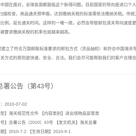
仅中国在面对，全球各国都面临这个新得问题。目前国家的导向是进口个
机扫描检查，商品通关预申报，达到缴纳关税的标准需依法缴纳关税。传统
检比例，延长通关时间。这样的一堵一疏，必然会导致邮包清关导向速度
者被要求缴纳关税的机率也就越来越高。
时建立了符合万国邮联标准要求的邮包方式（货品抽检）和符合中国海关导
清关方式的原则是快速、安全、合法。我们会尽可能帮助我们的客户合理
总署公告（第43号）
2010-07-02
型】海关规范性文件 【内容类别】进出境物品监管类
】总署公告〔2010〕43号 【发文机关】海关总署
】2010-7-2 【生效日期】2010-9-1