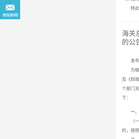
特
海关
的公
发布
为
及《财政
个部门关
下：
一
（
的，按