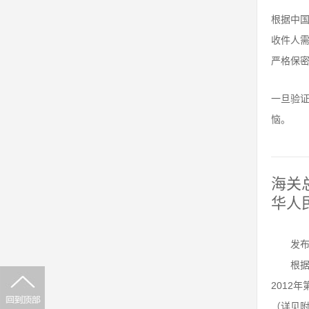
根据中国
收件人
严格保
一旦验
恼。
海关
华人
发布
根据
2012
（详见附