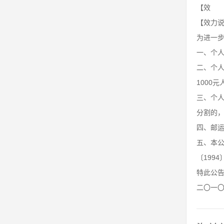
【效 力
【效力
为进一
一、个人
二、个人
1000
三、个
分割的
四、邮
五、本公
〔199
特此公
二〇一