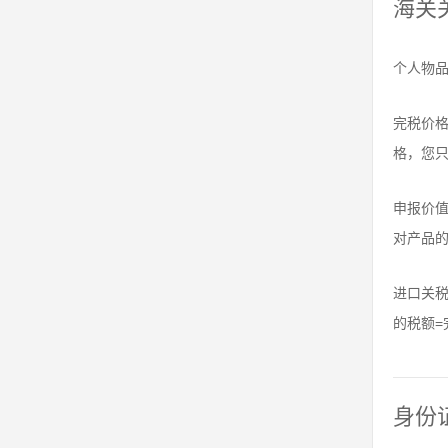
海关
个人物品
完税价
格，您
申报价
对产品
进口关
的税额=
身份