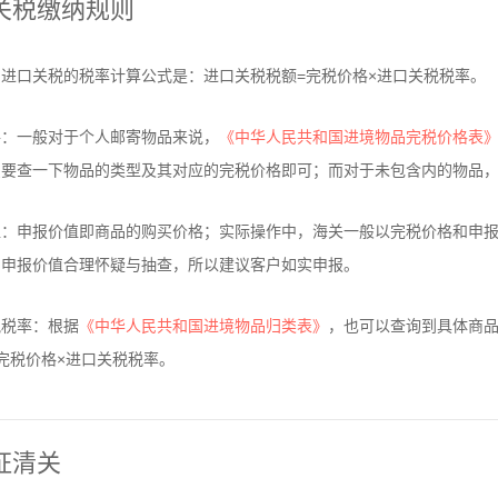
关税缴纳规则
进口关税的税率计算公式是：进口关税税额=完税价格×进口关税税率。
格：一般对于个人邮寄物品来说，
《中华人民共和国进境物品完税价格表
只要查一下物品的类型及其对应的完税价格即可；而对于未包含内的物品
值：申报价值即商品的购买价格；实际操作中，海关一般以完税价格和申
的申报价值合理怀疑与抽查，所以建议客户如实申报。
税税率：根据
《中华人民共和国进境物品归类表》
，也可以查询到具体商
完税价格×进口关税税率。
证清关