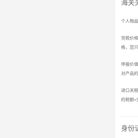
海关
个人物品
完税价
格，您
申报价
对产品
进口关
的税额=
身份