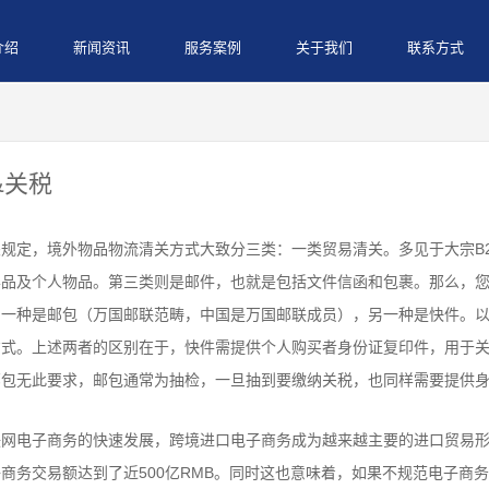
介绍
新闻资讯
服务案例
关于我们
联系方式
&关税
规定，境外物品物流清关方式大致分三类：一类贸易清关。多见于大宗B
样品及个人物品。第三类则是邮件，也就是包括文件信函和包裹。那么，
，一种是邮包（万国邮联范畴，中国是万国邮联成员），另一种是快件。
方式。上述两者的区别在于，快件需提供个人购买者身份证复印件，用于
邮包无此要求，邮包通常为抽检，一旦抽到要缴纳关税，也同样需要提供
网电子商务的快速发展，跨境进口电子商务成为越来越主要的进口贸易形式
商务交易额达到了近500亿RMB。同时这也意味着，如果不规范电子商