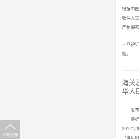
根据中国
收件人
严格保
一旦验
恼。
海关
华人
发布
根据
2012
（详见附