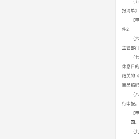
（
报清单》
《
件2。
（
主管部
（
休息日的
结关的
商品编
（
行申报
《
四
（九