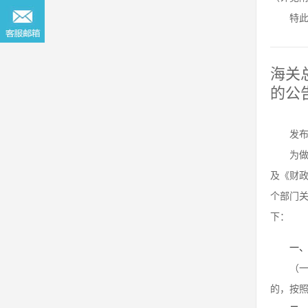
特
海关
的公
发布
为
及《财政
个部门关
下：
一
（
的，按