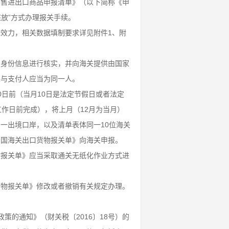
零售进出口商品申报清单》（以下简称《申
核放”方式办理报关手续。
效力，相关数据填制要求详见附件1、附
）身份信息进行核实，并向海关提供由国家
人与支付人应当为同一人。
日前（当月10日是法定节假日或者法定
作日前完成），将上月（12月为当月）
一出境口岸，以及清单表体同一10位海关
和国海关出口货物报关单》向海关申报。
物报关单》应当采取通关无纸化作业方式进
货物报关单》修改或者撤销有关规定办理。
策的通知》（财关税〔2016〕18号）的