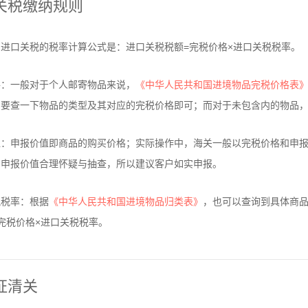
关税缴纳规则
进口关税的税率计算公式是：进口关税税额=完税价格×进口关税税率。
格：一般对于个人邮寄物品来说，
《中华人民共和国进境物品完税价格表
只要查一下物品的类型及其对应的完税价格即可；而对于未包含内的物品
值：申报价值即商品的购买价格；实际操作中，海关一般以完税价格和申
的申报价值合理怀疑与抽查，所以建议客户如实申报。
税税率：根据
《中华人民共和国进境物品归类表》
，也可以查询到具体商
完税价格×进口关税税率。
证清关