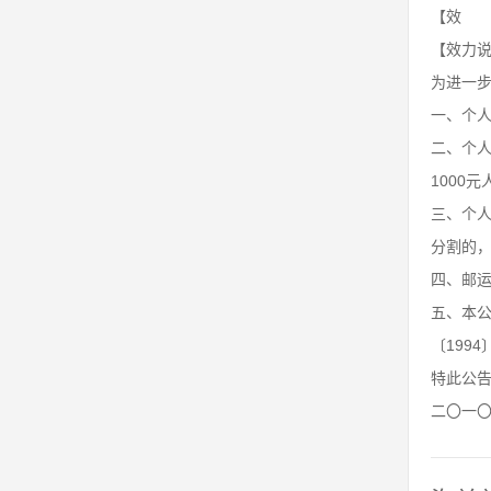
【效 力
【效力
为进一
一、个人
二、个人
1000
三、个
分割的
四、邮
五、本公
〔199
特此公
二〇一