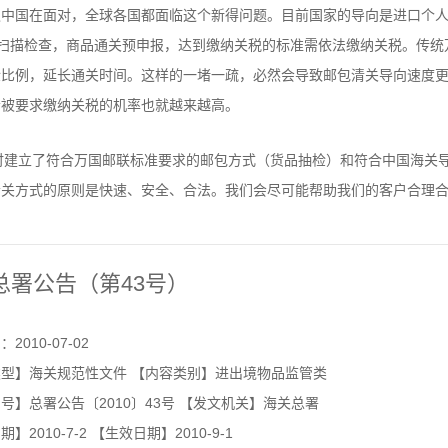
仅中国在面对，全球各国都面临这个新得问题。目前国家的导向是进口个
机扫描检查，商品通关预申报，达到缴纳关税的标准需依法缴纳关税。传统
检比例，延长通关时间。这样的一堵一疏，必然会导致邮包清关导向速度
者被要求缴纳关税的机率也就越来越高。
时建立了符合万国邮联标准要求的邮包方式（货品抽检）和符合中国海关导
清关方式的原则是快速、安全、合法。我们会尽可能帮助我们的客户合理
总署公告（第43号）
2010-07-02
型】海关规范性文件 【内容类别】进出境物品监管类
】总署公告〔2010〕43号 【发文机关】海关总署
】2010-7-2 【生效日期】2010-9-1