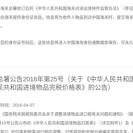
海关总署修订后的《中华人民共和国海关对进出境快件监管办法》（参见
需向海关提供身份证信息。信息将为收件人物品到达中国海关时，提交海
密。
证您的身份证号码后，这些信息将进入中国海淘身份通数据库保存，可永
总署公告2016年第25号（关于《中华人民共
民共和国进境物品完税价格表》的公告）
时间：2016-04-07
《国务院关税税则委员会关于调整进境物品进口税有关问题的通知》（税委
年第15号公告公布的《中华人民共和国进境物品归类表》（详见附件1）
件2）的归类和税率进行相应调整，归类原则和完税价格确定原则不变，现