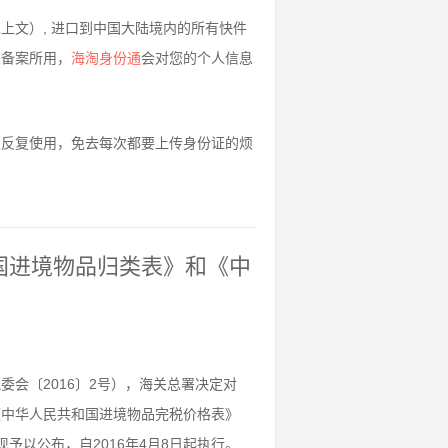
上文）, 进口到中国大陆境内的所有快件
关备案所用，
海淘身份通
会对您的个人信息
久反复使用，免去每次都要上传身份证的烦
和国进境物品归类表》和《中
会〔2016〕2号），海关总署决定对
及《中华人民共和国进境物品完税价格表》
予以公布，自2016年4月8日起执行。