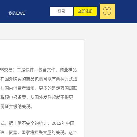
登录
立即注册
我的EWE
2B交易；二是快件，包含文件、商业样品
您在国外购买的商品包裹可以有两种方式进
以往国内消费者海淘，更多的是走万国邮联
关税预申报备案，从国外发件起就不得更
身份证并缴纳关税。
，据非常不完全的统计，2012年中国
务进口贸易，国家将损失大量的关税。这个