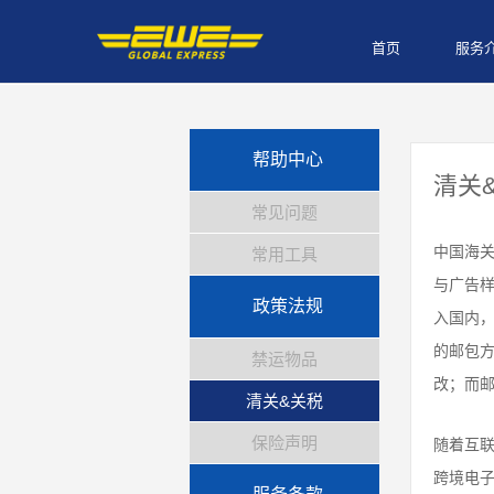
首页
服务
帮助中心
清关
常见问题
中国海关
常用工具
与广告
政策法规
入国内
的邮包
禁运物品
改；而
清关&关税
保险声明
随着互联
跨境电子