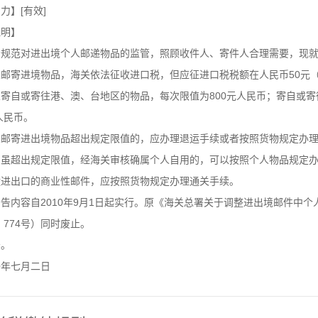
】[有效]
说明】
步规范对进出境个人邮递物品的监管，照顾收件人、寄件人合理需要，现
邮寄进境物品，海关依法征收进口税，但应征进口税税额在人民币50元（
寄自或寄往港、澳、台地区的物品，每次限值为800元人民币；寄自或
元人民币。
人邮寄进出境物品超出规定限值的，应办理退运手续或者按照货物规定办
，虽超出规定限值，经海关审核确属个人自用的，可以按照个人物品规定
运进出口的商业性邮件，应按照货物规定办理通关手续。
告内容自2010年9月1日起实行。原《海关总署关于调整进出境邮件中
4〕774号）同时废止。
告。
〇年七月二日