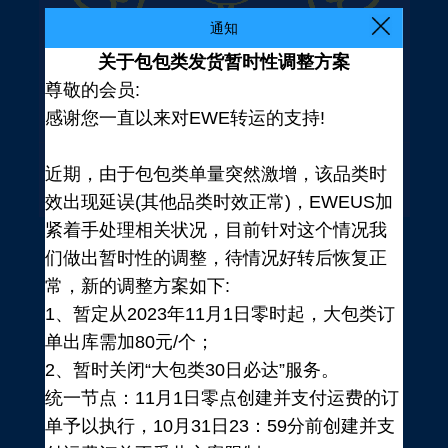
通知
关于包包类发货暂时性调整方案
尊敬的会员:
感谢您一直以来对EWE转运的支持!
近期，由于包包类单量突然激增，该品类时
效出现延误(其他品类时效正常)，EWEUS加
紧着手处理相关状况，目前针对这个情况我
们做出暂时性的调整，待情况好转后恢复正
常，新的调整方案如下:
1、暂定从2023年11月1日零时起，大包类订
单出库需加80元/个；
2、暂时关闭“大包类30日必达”服务。
统一节点：11月1日零点创建并支付运费的订
登录
单予以执行，10月31日23：59分前创建并支