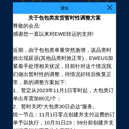
通知
关于包包类发货暂时性调整方案
尊敬的会员:
感谢您一直以来对EWE转运的支持!
近期，由于包包类单量突然激增，该品类时
效出现延误(其他品类时效正常)，EWEUS加
紧着手处理相关状况，目前针对这个情况我
们做出暂时性的调整，待情况好转后恢复正
常，新的调整方案如下:
1、暂定从2023年11月1日零时起，大包类订
单出库需加80元/个；
2、暂时关闭“大包类30日必达”服务。
统一节点：11月1日零点创建并支付运费的订
登录
单予以执行，10月31日23：59分前创建并支