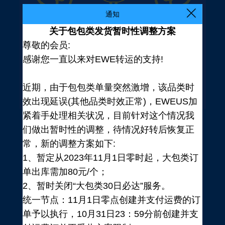
通知
关于包包类发货暂时性调整方案
尊敬的会员:
感谢您一直以来对EWE转运的支持!
近期，由于包包类单量突然激增，该品类时
效出现延误(其他品类时效正常)，EWEUS加
紧着手处理相关状况，目前针对这个情况我
们做出暂时性的调整，待情况好转后恢复正
常，新的调整方案如下:
1、暂定从2023年11月1日零时起，大包类订
单出库需加80元/个；
2、暂时关闭“大包类30日必达”服务。
统一节点：11月1日零点创建并支付运费的订
登录
单予以执行，10月31日23：59分前创建并支