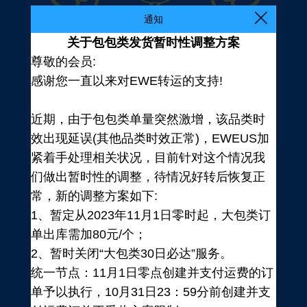
通知
关于包包类发货暂时性调整方案
尊敬的会员:
感谢您一直以来对EWE转运的支持!
近期，由于包包类单量突然激增，该品类时
效出现延误(其他品类时效正常)，EWEUS加
紧着手处理相关状况，目前针对这个情况我
们做出暂时性的调整，待情况好转后恢复正
常，新的调整方案如下:
1、暂定从2023年11月1日零时起，大包类订
单出库需加80元/个；
2、暂时关闭“大包类30日必达”服务。
统一节点：11月1日零点创建并支付运费的订
登录
单予以执行，10月31日23：59分前创建并支