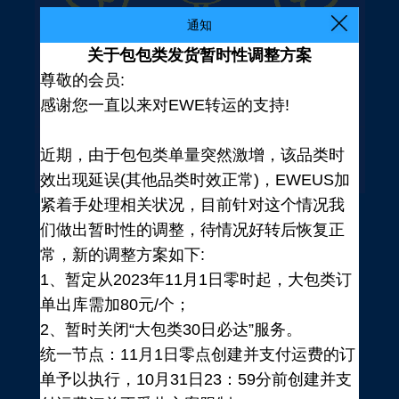
通知
关于包包类发货暂时性调整方案
尊敬的会员:
感谢您一直以来对EWE转运的支持!
近期，由于包包类单量突然激增，该品类时
效出现延误(其他品类时效正常)，EWEUS加
紧着手处理相关状况，目前针对这个情况我
们做出暂时性的调整，待情况好转后恢复正
常，新的调整方案如下:
1、暂定从2023年11月1日零时起，大包类订
单出库需加80元/个；
2、暂时关闭“大包类30日必达”服务。
统一节点：11月1日零点创建并支付运费的订
登录
单予以执行，10月31日23：59分前创建并支