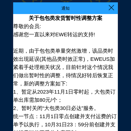
通知
关于包包类发货暂时性调整方案
尊敬的会员:
感谢您一直以来对EWE转运的支持!
近期，由于包包类单量突然激增，该品类时
效出现延误(其他品类时效正常)，EWEUS加
紧着手处理相关状况，目前针对这个情况我
们做出暂时性的调整，待情况好转后恢复正
常，新的调整方案如下:
1、暂定从2023年11月1日零时起，大包类订
单出库需加80元/个；
2、暂时关闭“大包类30日必达”服务。
统一节点：11月1日零点创建并支付运费的订
登录
单予以执行，10月31日23：59分前创建并支