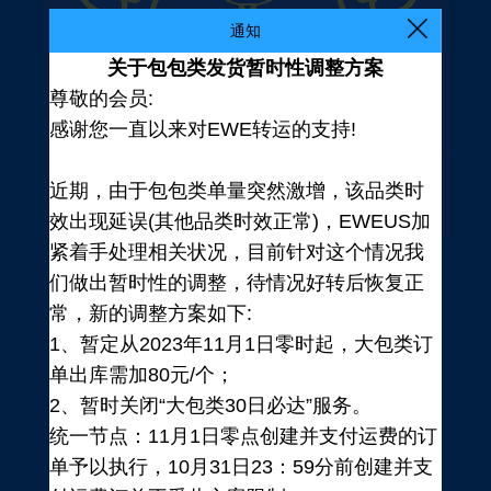
通知
关于包包类发货暂时性调整方案
尊敬的会员:
感谢您一直以来对EWE转运的支持!
近期，由于包包类单量突然激增，该品类时
效出现延误(其他品类时效正常)，EWEUS加
紧着手处理相关状况，目前针对这个情况我
们做出暂时性的调整，待情况好转后恢复正
常，新的调整方案如下:
1、暂定从2023年11月1日零时起，大包类订
单出库需加80元/个；
2、暂时关闭“大包类30日必达”服务。
统一节点：11月1日零点创建并支付运费的订
登录
单予以执行，10月31日23：59分前创建并支