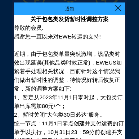
通知
关于包包类发货暂时性调整方案
尊敬的会员:
感谢您一直以来对EWE转运的支持!
近期，由于包包类单量突然激增，该品类时
效出现延误(其他品类时效正常)，EWEUS加
紧着手处理相关状况，目前针对这个情况我
们做出暂时性的调整，待情况好转后恢复正
常，新的调整方案如下:
1、暂定从2023年11月1日零时起，大包类订
单出库需加80元/个；
2、暂时关闭“大包类30日必达”服务。
统一节点：11月1日零点创建并支付运费的订
登录
单予以执行，10月31日23：59分前创建并支