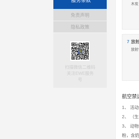
服务条款
木炭
免责声明
隐私政策
7
放
放射
扫描微信二维码
关注EWE服务
号
航空禁
1、 活
2、 （
3、 动
粉，含