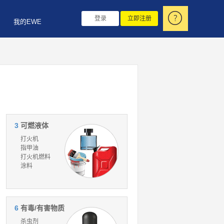
登录
立即注册
我的EWE
3
可燃液体
打火机
指甲油
打火机燃料
涂料
6
有毒/有害物质
杀虫剂