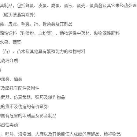
及其制品，包括鲜蛋、皮蛋、咸蛋、蛋液、蛋壳、蛋黄酱及其它未经热处
窝（罐头装燕窝除外）
脂类，皮张、毛类，蹄、骨角类及其制品
物源性饲料（乳清粉、血粉等）、动物源性中药材、动物源性肥料
鲜水果、蔬菜
子（苗）、苗木及其他具有繁殖能力的植物材料
机栽培介质
壤
种烟类、酒类
车及摩托车配件及附件
类武器、仿真武器、弹药及爆炸物品
造的货币及伪造的有价证券
中国有危害的印刷品及影音制品
类烈性毒药
片、吗啡、海洛因、大麻以及其他能使人成瘾的麻醉品、精神物品