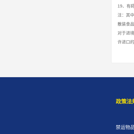
19、有
注：其中
散装食
对于进境
许进口
政策法
禁运物