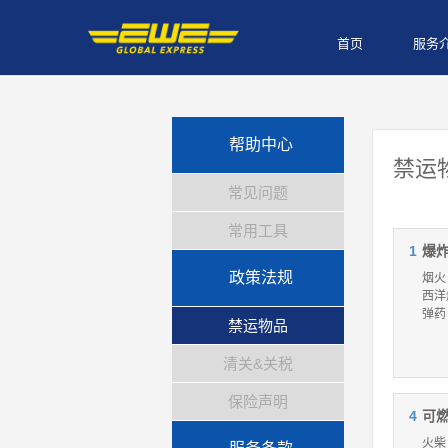
首页
服务
帮助中心
禁运
常见问题
常用工具
1
爆炸
政策法规
烟火
西洋
弹药
禁运物品
清关&关税
保险声明
4
可
火柴