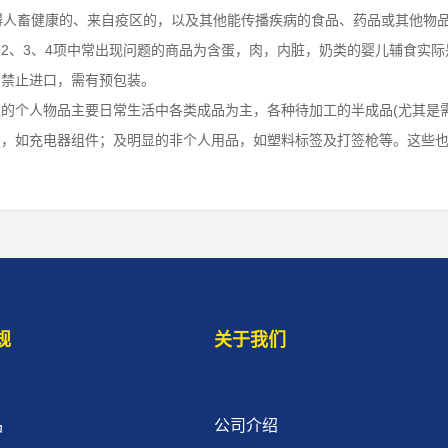
碍人畜健康的、来自疫区的，以及其他能传播疾病的食品、药品或其他物
2、3、4项中常出现问题的商品为含蛋，肉，内脏，奶类的婴儿辅食实
品禁止进口，需有预包装。
的个人物品主要日常生活中各类成品为主，各种待加工的半成品(尤其是
的，如充电器组件；及明显的非个人用品，如塑料标签及打签枪等。这些
规
关于我们
品
公司介绍