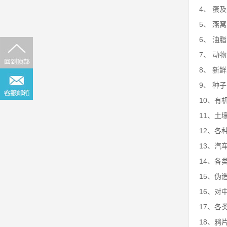
4、 蛋
5、 燕
6、 油
7、 动
8、 新
9、 种
10、有
11、土
12、各
13、汽
14、各
15、伪
16、对
17、各
18、鸦