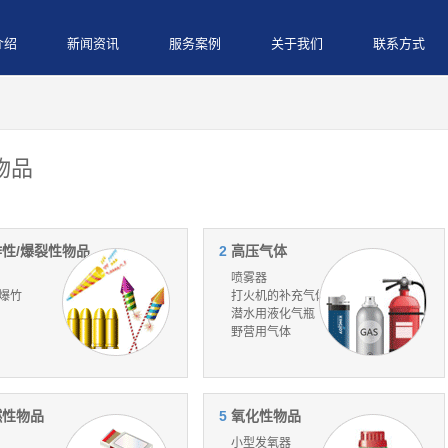
介绍
新闻资讯
服务案例
关于我们
联系方式
物品
性/爆裂性物品
2
高压气体
喷雾器
爆竹
打火机的补充气体
潜水用液化气瓶
野营用气体
燃性物品
5
氧化性物品
小型发氧器