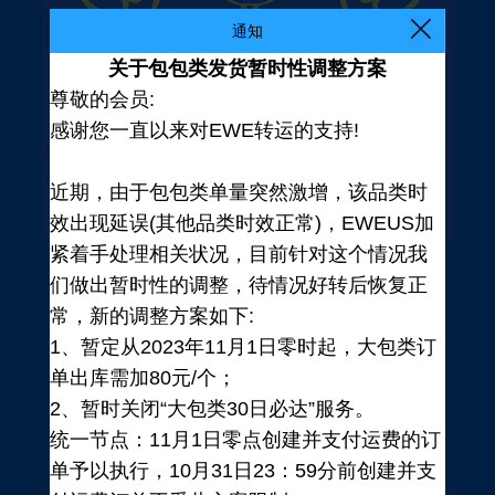
通知
关于包包类发货暂时性调整方案
尊敬的会员:
感谢您一直以来对EWE转运的支持!
近期，由于包包类单量突然激增，该品类时
效出现延误(其他品类时效正常)，EWEUS加
紧着手处理相关状况，目前针对这个情况我
们做出暂时性的调整，待情况好转后恢复正
常，新的调整方案如下:
1、暂定从2023年11月1日零时起，大包类订
单出库需加80元/个；
2、暂时关闭“大包类30日必达”服务。
统一节点：11月1日零点创建并支付运费的订
登录
单予以执行，10月31日23：59分前创建并支