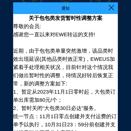
通知
关于包包类发货暂时性调整方案
尊敬的会员:
感谢您一直以来对EWE转运的支持!
近期，由于包包类单量突然激增，该品类时
效出现延误(其他品类时效正常)，EWEUS加
紧着手处理相关状况，目前针对这个情况我
们做出暂时性的调整，待情况好转后恢复正
常，新的调整方案如下:
1、暂定从2023年11月1日零时起，大包类订
单出库需加80元/个；
2、暂时关闭“大包类30日必达”服务。
统一节点：11月1日零点创建并支付运费的订
登录
单予以执行，10月31日23：59分前创建并支