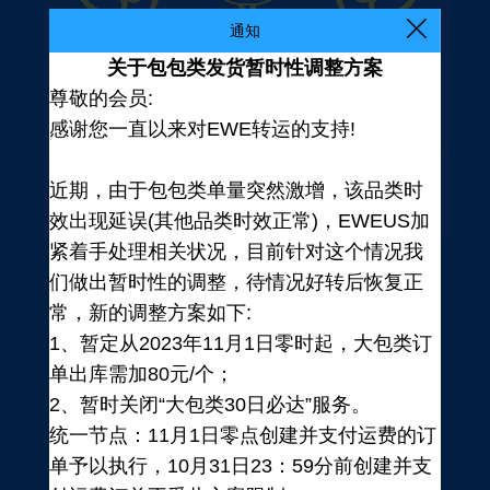
通知
关于包包类发货暂时性调整方案
尊敬的会员:
感谢您一直以来对EWE转运的支持!
近期，由于包包类单量突然激增，该品类时
效出现延误(其他品类时效正常)，EWEUS加
紧着手处理相关状况，目前针对这个情况我
们做出暂时性的调整，待情况好转后恢复正
常，新的调整方案如下:
1、暂定从2023年11月1日零时起，大包类订
单出库需加80元/个；
2、暂时关闭“大包类30日必达”服务。
统一节点：11月1日零点创建并支付运费的订
登录
单予以执行，10月31日23：59分前创建并支