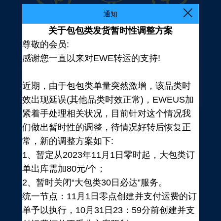
通知
关于包包类发货暂时性调整方案
尊敬的会员:
感谢您一直以来对EWE转运的支持!
近期，由于包包类单量突然激增，该品类时
效出现延误(其他品类时效正常)，EWEUS加
紧着手处理相关状况，目前针对这个情况我
们做出暂时性的调整，待情况好转后恢复正
常，新的调整方案如下:
1、暂定从2023年11月1日零时起，大包类订
单出库需加80元/个；
2、暂时关闭“大包类30日必达”服务。
统一节点：11月1日零点创建并支付运费的订
登录
单予以执行，10月31日23：59分前创建并支