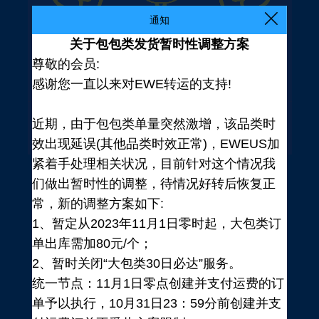
通知
关于包包类发货暂时性调整方案
尊敬的会员:
感谢您一直以来对EWE转运的支持!
近期，由于包包类单量突然激增，该品类时
效出现延误(其他品类时效正常)，EWEUS加
紧着手处理相关状况，目前针对这个情况我
们做出暂时性的调整，待情况好转后恢复正
常，新的调整方案如下:
1、暂定从2023年11月1日零时起，大包类订
单出库需加80元/个；
2、暂时关闭“大包类30日必达”服务。
统一节点：11月1日零点创建并支付运费的订
登录
单予以执行，10月31日23：59分前创建并支