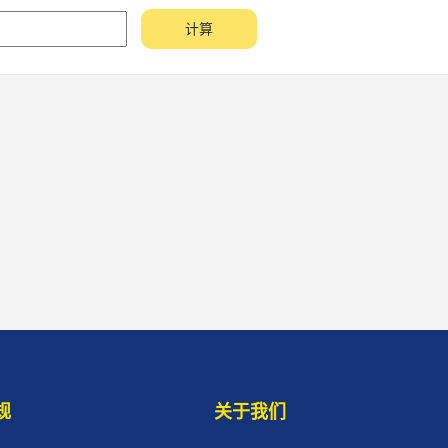
计算
规
关于我们