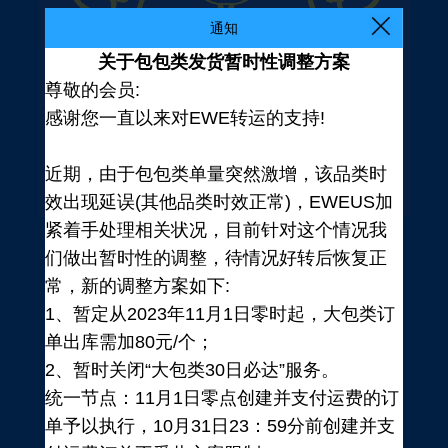
通知
关于包包类发货暂时性调整方案
尊敬的会员:
感谢您一直以来对EWE转运的支持!
近期，由于包包类单量突然激增，该品类时
效出现延误(其他品类时效正常)，EWEUS加
紧着手处理相关状况，目前针对这个情况我
们做出暂时性的调整，待情况好转后恢复正
常，新的调整方案如下:
1、暂定从2023年11月1日零时起，大包类订
单出库需加80元/个；
2、暂时关闭“大包类30日必达”服务。
统一节点：11月1日零点创建并支付运费的订
登录
单予以执行，10月31日23：59分前创建并支