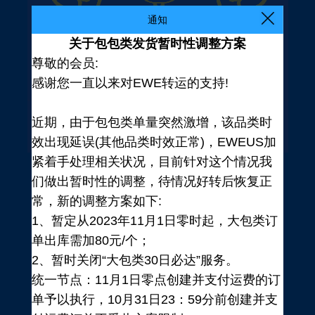
通知
关于包包类发货暂时性调整方案
尊敬的会员:
感谢您一直以来对EWE转运的支持!
近期，由于包包类单量突然激增，该品类时
效出现延误(其他品类时效正常)，EWEUS加
紧着手处理相关状况，目前针对这个情况我
们做出暂时性的调整，待情况好转后恢复正
常，新的调整方案如下:
1、暂定从2023年11月1日零时起，大包类订
单出库需加80元/个；
2、暂时关闭“大包类30日必达”服务。
统一节点：11月1日零点创建并支付运费的订
登录
单予以执行，10月31日23：59分前创建并支