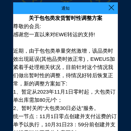
通知
关于包包类发货暂时性调整方案
尊敬的会员:
感谢您一直以来对EWE转运的支持!
近期，由于包包类单量突然激增，该品类时
效出现延误(其他品类时效正常)，EWEUS加
紧着手处理相关状况，目前针对这个情况我
们做出暂时性的调整，待情况好转后恢复正
常，新的调整方案如下:
1、暂定从2023年11月1日零时起，大包类订
单出库需加80元/个；
2、暂时关闭“大包类30日必达”服务。
统一节点：11月1日零点创建并支付运费的订
登录
单予以执行，10月31日23：59分前创建并支